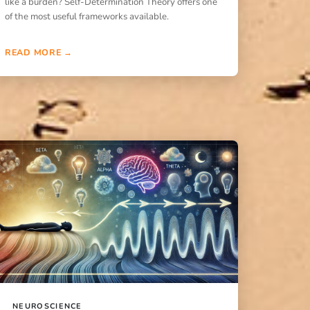
like a burden? Self-Determination Theory offers one
of the most useful frameworks available.
READ MORE →
NEUROSCIENCE