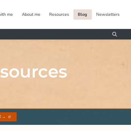
ith me
About me
Resources
Blog
Newsletters
sources
E →