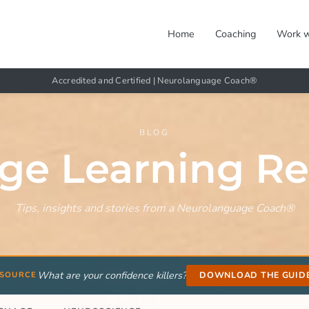
Home
Coaching
Work w
Accredited and Certified | Neurolanguage Coach®
BLOG
ge Learning Re
Tips, insights and stories from a Neurolanguage Coach®
What are your confidence killers?
DOWNLOAD THE GUID
ESOURCE