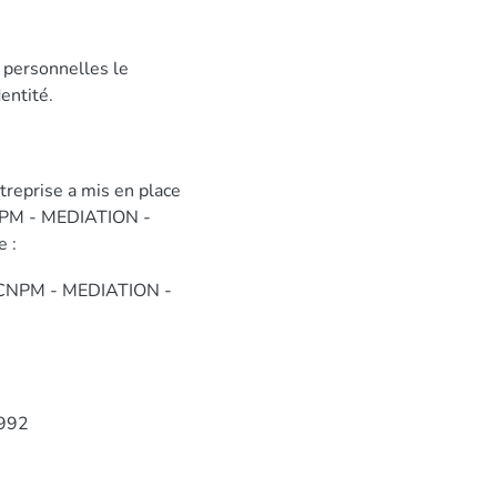
s personnelles le
entité.
reprise a mis en place
 CNPM - MEDIATION -
 :
 à CNPM - MEDIATION -
1992