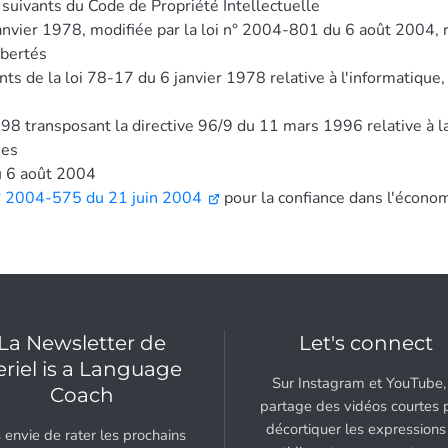
 suivants du Code de Propriété Intellectuelle
anvier 1978, modifiée par la loi n° 2004-801 du 6 août 2004, re
ibertés
nts de la loi 78-17 du 6 janvier 1978 relative à l'informatique, 
998 transposant la directive 96/9 du 11 mars 1996 relative à la
ées
u 6 août 2004
 n° 2004-575 du 21 juin 2004
pour la confiance dans l'écono
La Newsletter de
Let's connect
eriel is a Language
Sur Instagram et YouTube, 
Coach
partage des vidéos courtes 
décortiquer les expressions
 envie de rater les prochains