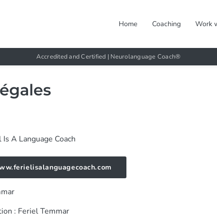
Home
Coaching
Work 
Accredited and Certified | Neurolanguage Coach®
légales
l Is A Language Coach
www.ferielisalanguagecoach.com
emmar
ion : Feriel Temmar