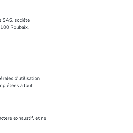
e SAS, société
9100 Roubaix.
érales d'utilisation
omplétées à tout
actère exhaustif, et ne