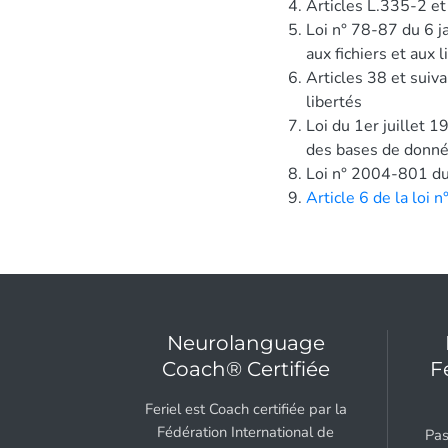
Articles L.335-2 et
Loi n° 78-87 du 6 j
aux fichiers et aux l
Articles 38 et suiva
libertés
Loi du 1er juillet 1
des bases de donn
Loi n° 2004-801 d
Article 6 de la loi
Neurolanguage
Coach® Certifiée
F
Feriel est Coach certifiée par la
Fédération International de
Pas