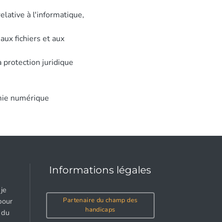
lative à l'informatique,
aux fichiers et aux
 protection juridique
mie numérique
Informations légales
je
Partenaire du champ des
pour
handicaps
 du