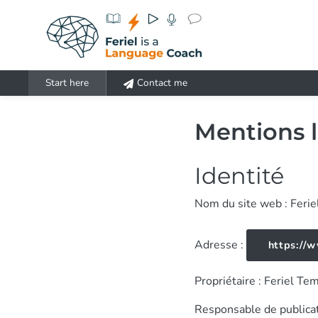
Aller au contenu principal
Start here
Contact me
Mentions 
Identité
Nom du site web : Ferie
Adresse :
https://
Propriétaire : Feriel T
Responsable de publicat