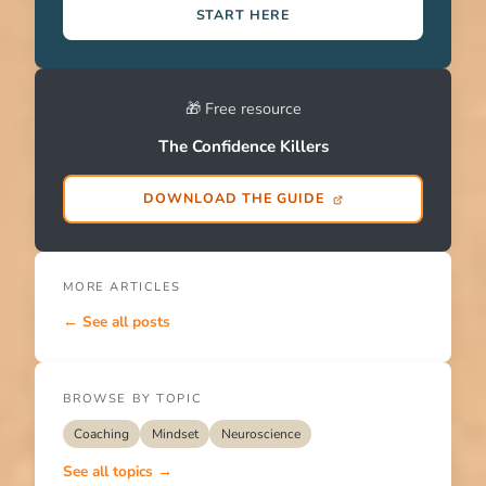
START HERE
🎁 Free resource
The Confidence Killers
DOWNLOAD THE GUIDE
MORE ARTICLES
← See all posts
BROWSE BY TOPIC
Coaching
Mindset
Neuroscience
See all topics →