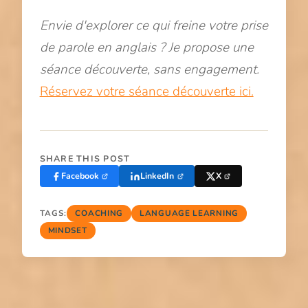
Envie d'explorer ce qui freine votre prise
de parole en anglais ? Je propose une
séance découverte, sans engagement.
Réservez votre séance découverte ici.
SHARE THIS POST
Facebook
LinkedIn
X
TAGS:
COACHING
LANGUAGE LEARNING
MINDSET