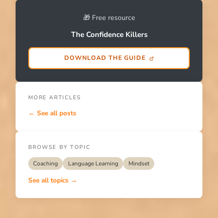
🎁 Free resource
The Confidence Killers
DOWNLOAD THE GUIDE
MORE ARTICLES
← See all posts
BROWSE BY TOPIC
Coaching
Language Learning
Mindset
See all topics →