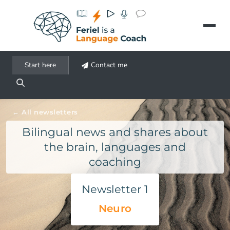
Aller au contenu principal
Start here
Contact me
All newsletters
Bilingual news and shares about
the brain, languages and
coaching
Newsletter 1
Neuro