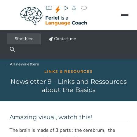
Aller au contenu principal
Start here
Contact me
All newsletters
LINKS & RESOURCES
Newsletter 9 - Links and Ressources
about the Basics
Amazing visual, watch this!
The brain is made of 3 parts : the cerebrum, the